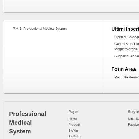
Ultimi Inser
P.M.S. Professional Medical System
Open di Sardeg
Centro Studi Fo
Magnetoterapia 
Supporto Tecni
Form Area
Raccolta Prenot
Pages
Stay I
Professional
Home
Site R
Medical
Prodotti
Facebo
System
BioVip
BioPoint