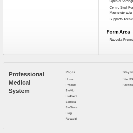
Open di Sardeg
Centro Studi Fo
Magnetoterapia 
Supporto Tecni
Form Area
Raccolta Prenot
Pages
Stay I
Professional
Home
Site R
Medical
Prodotti
Facebo
System
BioVip
BioPoint
Esplora
BioStore
Blog
Recapiti