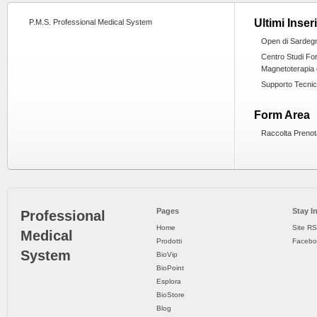
Ultimi Inser
P.M.S. Professional Medical System
Open di Sardeg
Centro Studi Fo
Magnetoterapia 
Supporto Tecni
Form Area
Raccolta Prenot
Pages
Stay I
Professional
Home
Site R
Medical
Prodotti
Facebo
System
BioVip
BioPoint
Esplora
BioStore
Blog