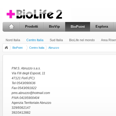
Prodotti
BioVip
BioPoint
Esplora
Nord Italia
Centro Italia
Sud Italia
BioLife nel mondo
Area Riser
BioPoint
Centro Italia
Abruzzo
P.M.S. Abruzzo s.a.s.
Via F.lli degli Esposti, 11
47121 Forlì (FC)
Tel 0543/090636
Fax 0543/091822
pms.abruzzo@hotmail.com
P.IVA 04195900404
Agenzia Territoriale Abruzzo
329/9362147
392/3412882