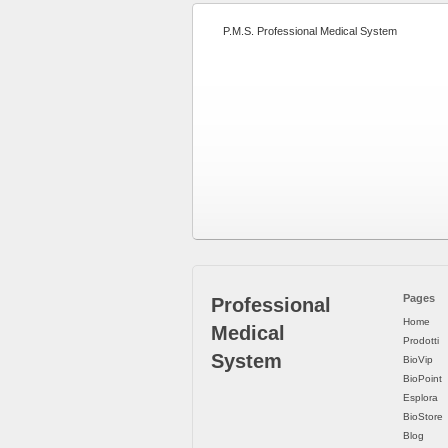
P.M.S. Professional Medical System
Pages
Professional
Home
Medical
Prodotti
System
BioVip
BioPoint
Esplora
BioStore
Blog