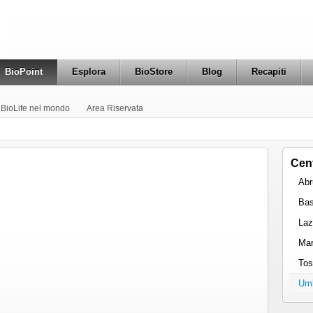
BioPoint
Esplora
BioStore
Blog
Recapiti
BioLife nel mondo
Area Riservata
Cent
Abr
Bas
Laz
Ma
Tos
Umb