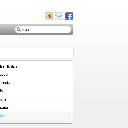
ro Italia
uzzo
ilicata
io
rche
cana
ria