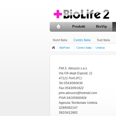
Prodotti
BioVip
Nord Italia
Centro Italia
Sud Italia
BioPoint
Centro Italia
Umbria
P.M.S. Abruzzo s.a.s.
Via F.lli degli Esposti, 11
47121 Forlì (FC)
Tel 0543/090636
Fax 0543/091822
pms.abruzzo@hotmail.com
P.IVA 04195900404
Agenzia Territoriale Umbria
329/9362147
392/3412882