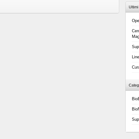
Ultimi
Ope
Cen
Mag
Sup
Lin
Cur
Categ
Bio
Bio
Sup