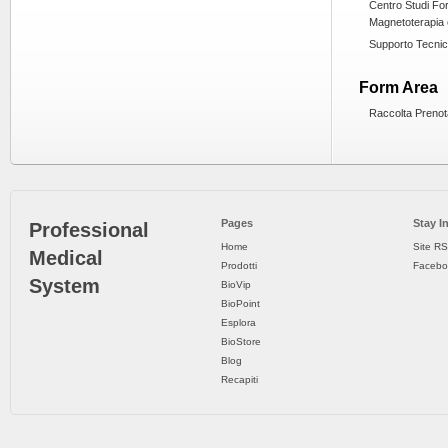
Centro Studi Fo
Magnetoterapia 
Supporto Tecni
Form Area
Raccolta Prenot
Pages
Stay I
Professional
Home
Site R
Medical
Prodotti
Facebo
System
BioVip
BioPoint
Esplora
BioStore
Blog
Recapiti